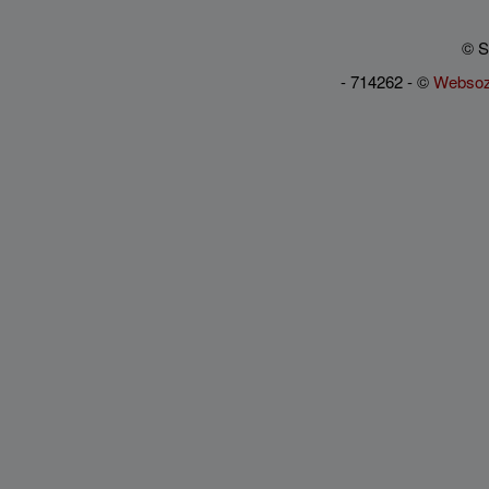
© S
- 714262 - ©
Websoz